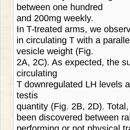
between one hundred
and 200mg weekly.
In T-treated arms, we obser
in circulating T with a paral
vesicle weight (Fig.
2A, 2C). As expected, the su
circulating
T downregulated LH levels a
testis
quantity (Fig. 2B, 2D). Total,
been discovered between ra
performing or not physical tr