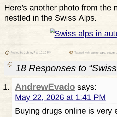
Here’s another photo from the 
nestled in the Swiss Alps.
Posted by
JohnnyP
at 10:10 PM
Tagged with:
alpine
,
alps
,
autumn
18 Responses to “Swiss
AndrewEvado
says:
May 22, 2026 at 1:41 PM
Buying drugs online is very