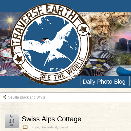
Daily Photo Blog
Sevilla Black and White
Apr
Swiss Alps Cottage
14
2017
Europe
,
Switzerland
,
Travel