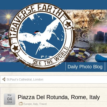
Daily Photo Blog
St.Paul’s Cathedral, London
Mar
Piazza Del Rotunda, Rome, Italy
04
2014
Europe
,
Italy
,
Travel