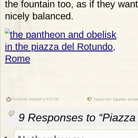
the fountain too, as if they wa
nicely balanced.
Posted by
JohnnyP
at 9:07 PM
Tagged with:
Egyptian
,
europ
9 Responses to “Piazza 