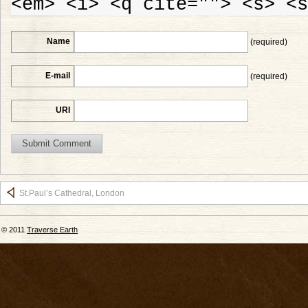
<em> <i> <q cite=""> <s> <s
Name
(required)
E-mail
(required)
URI
St.Paul’s Cathedral, London
© 2011
Traverse Earth