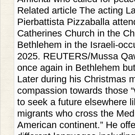
Related article The acting L
Pierbattista Pizzaballa atte
Catherines Church in the Chu
Bethlehem in the Israeli-o
2025. REUTERS/Mussa Qaw
once again in Bethlehem but
Later during his Christmas 
compassion towards those “w
to seek a future elsewhere 
migrants who cross the Medi
American continent.” He off