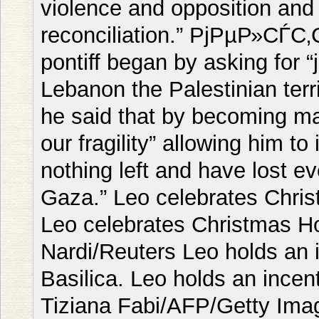
violence and opposition and
reconciliation.” РјРµР»С
pontiff began by asking for “j
Lebanon the Palestinian terri
he said that by becoming m
our fragility” allowing him t
nothing left and have lost ev
Gaza.” Leo celebrates Chris
Leo celebrates Christmas Ho
Nardi/Reuters Leo holds an i
Basilica. Leo holds an incent
Tiziana Fabi/AFP/Getty Imag