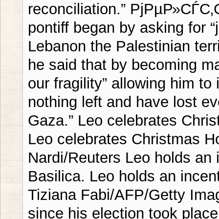
reconciliation.” РјРµР»С
pontiff began by asking for “j
Lebanon the Palestinian terri
he said that by becoming m
our fragility” allowing him t
nothing left and have lost ev
Gaza.” Leo celebrates Chris
Leo celebrates Christmas Ho
Nardi/Reuters Leo holds an i
Basilica. Leo holds an incent
Tiziana Fabi/AFP/Getty Imag
since his election took place