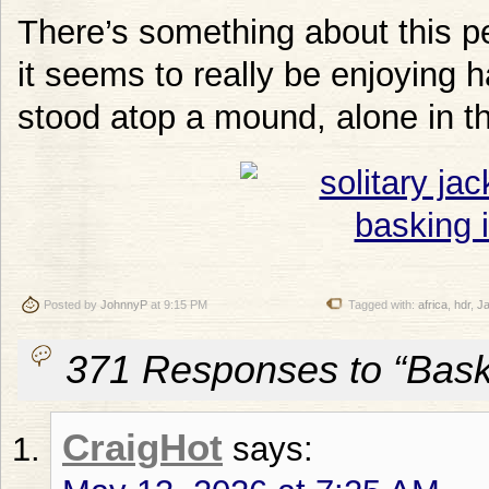
There’s something about this p
it seems to really be enjoying h
stood atop a mound, alone in the
Posted by
JohnnyP
at 9:15 PM
Tagged with:
africa
,
hdr
,
J
371 Responses to “Baski
CraigHot
says: