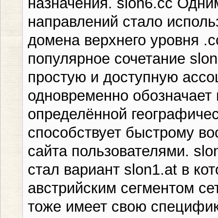
назначения. slon6.cc Одни
направлений стало исполь
домена верхнего уровня .c
популярное сочетание slon
простую и доступную ассо
одновременно обозначает 
определённой географичес
способствует быстрому в
сайта пользователями. sl
стал вариант slon1.at в ко
австрийским сегментом се
тоже имеет свою специфик