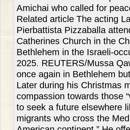
Amichai who called for peace
Related article The acting L
Pierbattista Pizzaballa atte
Catherines Church in the Chu
Bethlehem in the Israeli-o
2025. REUTERS/Mussa Qaw
once again in Bethlehem but
Later during his Christmas 
compassion towards those “w
to seek a future elsewhere 
migrants who cross the Medi
American continent.” He off