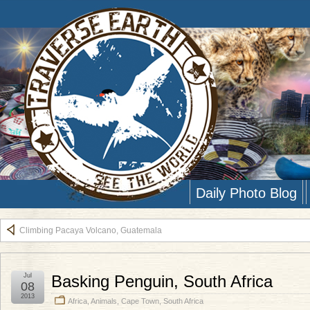
Daily Photo Blog
Climbing Pacaya Volcano, Guatemala
Jul
Basking Penguin, South Africa
08
2013
Africa
,
Animals
,
Cape Town
,
South Africa