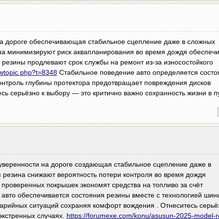
а дороге обеспечивающая стабильное сцепление даже в сложных
на минимизируют риск аквапланирования во время дождя обеспеч
 резины продлевают срок службы на ремонт из-за износостойкого
ewtopic.php?t=8348
Стабильное поведение авто определяется состо
Контроль глубины протектора предотвращает повреждения дисков
сь серьёзно к выбору — это критично важно сохранность жизни в пу
уверенности на дороге создающая стабильное сцепление даже в
 резина снижают вероятность потери контроля во время дождя
 проверенных покрышек экономят средства на топливо за счёт
 авто обеспечивается состояния резины вместе с технологией шин
рийных ситуаций сохраняя комфорт вождения . Отнеситесь серьё
экстренных случаях.
https://forumexe.com/konu/asusun-2025-model-ro