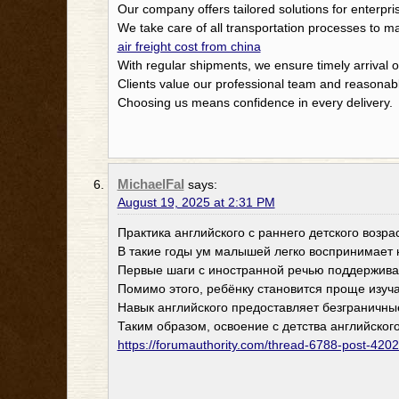
Our company offers tailored solutions for enterpri
We take care of all transportation processes to 
air freight cost from china
With regular shipments, we ensure timely arrival 
Clients value our professional team and reasonabl
Choosing us means confidence in every delivery.
MichaelFal
says:
August 19, 2025 at 2:31 PM
Практика английского с раннего детского возр
В такие годы ум малышей легко воспринимает 
Первые шаги с иностранной речью поддержив
Помимо этого, ребёнку становится проще изуча
Навык английского предоставляет безграничные
Таким образом, освоение с детства английског
https://forumauthority.com/thread-6788-post-420