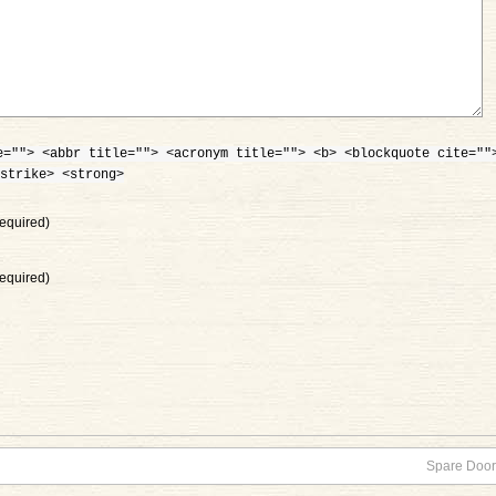
e=""> <abbr title=""> <acronym title=""> <b> <blockquote cite=""
strike> <strong>
equired)
equired)
Spare Doors