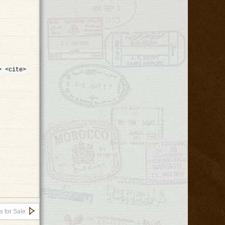
> <cite>
 for Sale