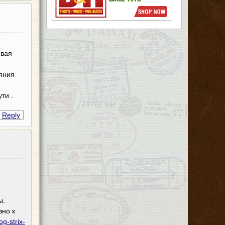
ивая
яния
ти .
Reply
ы.
зно к
g-strix-