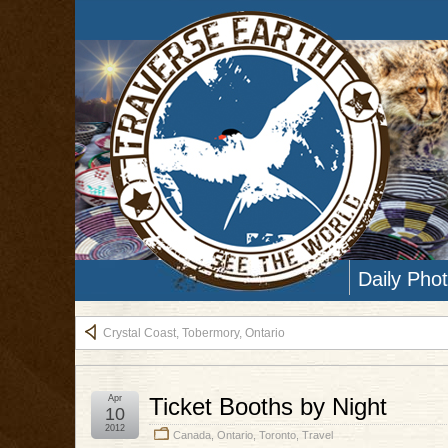
Daily Pho
Crystal Coast, Tobermory, Ontario
Apr
Ticket Booths by Night
10
2012
Canada
,
Ontario
,
Toronto
,
Travel