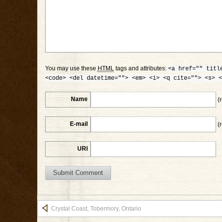
You may use these
HTML
tags and attributes:
<a href="" titl
<code> <del datetime=""> <em> <i> <q cite=""> <s> <
Name
(r
E-mail
(r
URI
Crystal Coast, Tobermory, Ontario