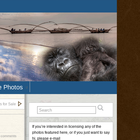
e Photos
 for Sale
If you’re interested in licensing any of the
photos featured here, or if you just want to say
 comments
hi, please e-mail