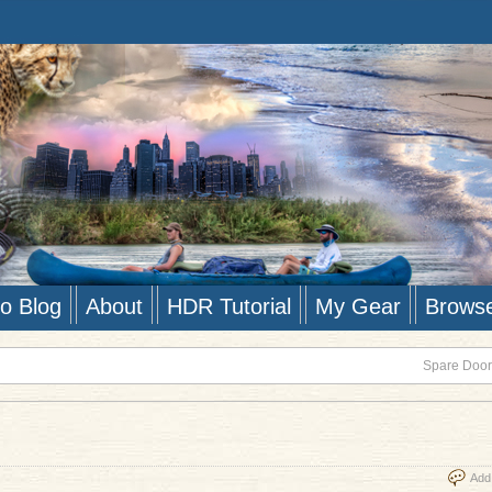
to Blog
About
HDR Tutorial
My Gear
Brows
Spare Doors
Add