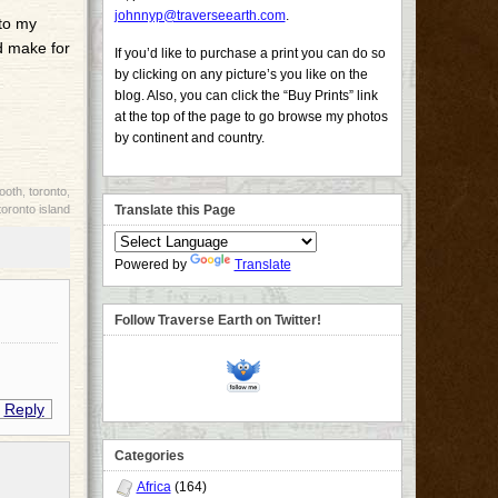
johnnyp@traverseearth.com
.
nto my
d make for
If you’d like to purchase a print you can do so
by clicking on any picture’s you like on the
blog. Also, you can click the “Buy Prints” link
at the top of the page to go browse my photos
by continent and country.
booth
,
toronto
,
toronto island
Translate this Page
Powered by
Translate
Follow Traverse Earth on Twitter!
Reply
Categories
Africa
(164)