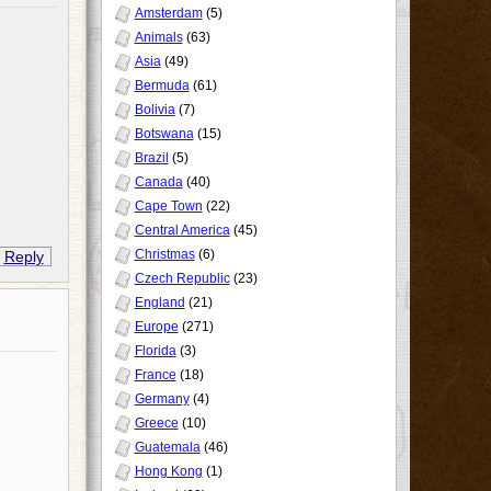
Amsterdam
(5)
Animals
(63)
Asia
(49)
Bermuda
(61)
Bolivia
(7)
Botswana
(15)
Brazil
(5)
Canada
(40)
Cape Town
(22)
Central America
(45)
Christmas
(6)
Reply
Czech Republic
(23)
England
(21)
Europe
(271)
Florida
(3)
France
(18)
Germany
(4)
Greece
(10)
Guatemala
(46)
Hong Kong
(1)