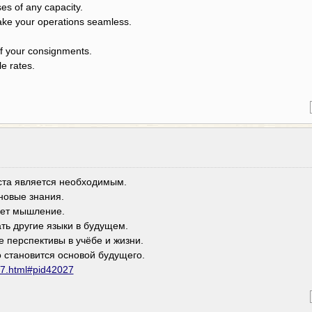
ses of any capacity.
make your operations seamless.
of your consignments.
e rates.
аста является необходимым.
новые знания.
ает мышление.
ть другие языки в будущем.
 перспективы в учёбе и жизни.
о становится основой будущего.
27.html#pid42027