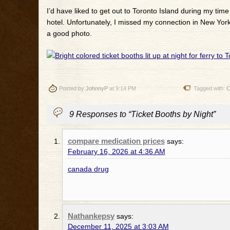
I’d have liked to get out to Toronto Island during my tim
hotel. Unfortunately, I missed my connection in New York
a good photo.
Posted by
JohnnyP
at 9:14 PM
Tagged with:
C
9 Responses to “Ticket Booths by Night”
compare medication prices
says:
February 16, 2026 at 4:36 AM
canada drug
Nathankepsy
says:
December 11, 2025 at 3:03 AM