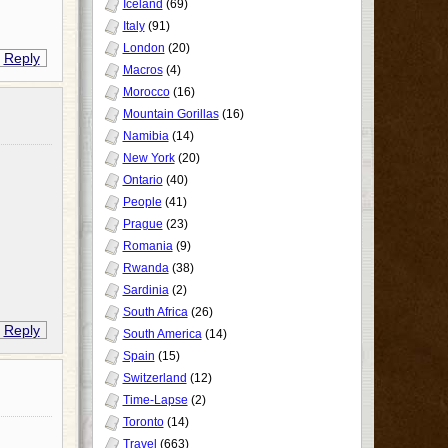
Iceland
(69)
Italy
(91)
London
(20)
Reply
Macros
(4)
Morocco
(16)
Mountain Gorillas
(16)
Namibia
(14)
New York
(20)
Ontario
(40)
People
(41)
Prague
(23)
Romania
(9)
Rwanda
(38)
Sardinia
(2)
South Africa
(26)
Reply
South America
(14)
Spain
(15)
Switzerland
(12)
Time-Lapse
(2)
Toronto
(14)
Travel
(663)