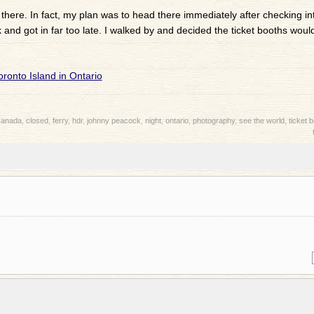
e there. In fact, my plan was to head there immediately after checking i
 and got in far too late. I walked by and decided the ticket booths woul
anada
,
closed
,
ferry
,
hdr
,
johnny peacock
,
night
,
ontario
,
photography
,
see the world
,
ticket 